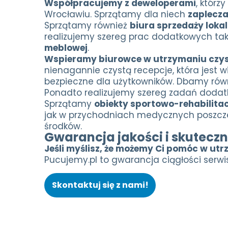
Współpracujemy z deweloperami
, którz
Wrocławiu. Sprzątamy dla niech
zaplecz
Sprzątamy również
biura sprzedaży lokal
realizujemy szereg prac dodatkowych tak
meblowej
.
Wspieramy biurowce w utrzymaniu czys
nienagannie czystą recepcje, która jest 
bezpieczne dla użytkowników. Dbamy rów
Ponadto realizujemy szereg zadań dodatk
Sprzątamy
obiekty sportowo-rehabilita
jak w przychodniach medycznych poszcze
środków.
Gwarancja jakości i skuteczn
Jeśli myślisz, że możemy Ci pomóc w utr
Pucujemy.pl to gwarancja ciągłości serwis
Skontaktuj się z nami!