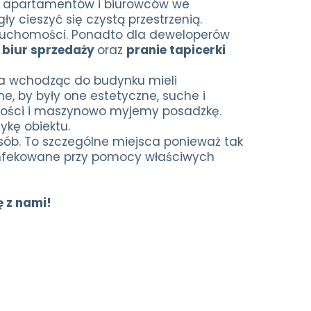
ch, apartamentów i biurowców we
y cieszyć się czystą przestrzenią.
ieruchomości. Ponadto dla deweloperów
 biur sprzedaży
oraz
pranie tapicerki
ia wchodząc do budynku mieli
e, by były one estetyczne, suche i
tości i maszynowo myjemy posadzkę.
ykę obiektu.
osób. To szczególne miejsca ponieważ tak
zynfekowane przy pomocy właściwych
ę z nami!