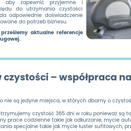
a, aby zapewnić przyjemne i
ględu do utrzymania czystości
iada odpowiednie doświadczenie
sowane do potrzeb biznesu.
 prześlemy aktualne referencje
ługowej.
 czystości – współpraca na
to nie są jedyne miejsca, w których dbamy o czysto
utrzymujemy czystość 365 dni w roku ponieważ są to
emy prace codzienne takie jak odkurzanie, mycie a
ia specjalne takie jak mycie luster sufitowych, prz