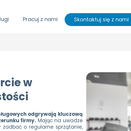
ługi
Pracuj z nami
Skontaktuj się z nami
rcie w
tości
usługowych odgrywają kluczową
zerunku firmy.
Mając na uwadze
y zadbać o regularne sprzątanie,