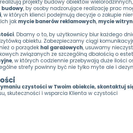
y realizują projekty budowy obiektów wielorodzinny
a budowy
, by osoby nadzorujące realizację prac mogł
i
, w których klienci podejmują decyzje o zakupie n
ich jak
mycie banerów reklamowych
,
mycie witryn
tości
. Dbamy o to, by użytkownicy biur każdego dn
wizytówką obiektu. Zabezpieczamy ciągi komunikacyjn
nież o porządek
hal garażowych
, usuwamy nieczys
owych związanych ze szczególną dbałością o estet
cyjne
, w których codziennie przebywają duże ilości 
gólne strefy powinny być nie tylko myte ale i de
ości
zymaniu czystości w Twoim obiekcie, skontaktuj si
u, skuteczności i wsparcia Klienta w czystości