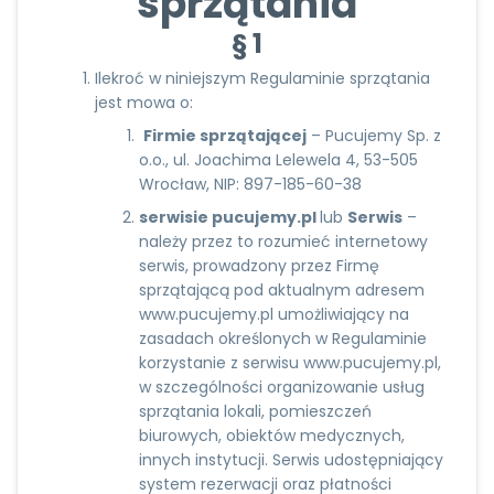
sprzątania
§ 1
Ilekroć w niniejszym Regulaminie sprzątania
jest mowa o:
Firmie sprzątającej
– Pucujemy Sp. z
o.o., ul. Joachima Lelewela 4, 53-505
Wrocław, NIP: 897-185-60-38
serwisie pucujemy.pl
lub
Serwis
–
należy przez to rozumieć internetowy
serwis, prowadzony przez Firmę
sprzątającą pod aktualnym adresem
www.pucujemy.pl umożliwiający na
zasadach określonych w Regulaminie
korzystanie z serwisu
www.pucujemy.pl
,
w szczególności organizowanie usług
sprzątania lokali, pomieszczeń
biurowych, obiektów medycznych,
innych instytucji. Serwis udostępniający
system rezerwacji oraz płatności