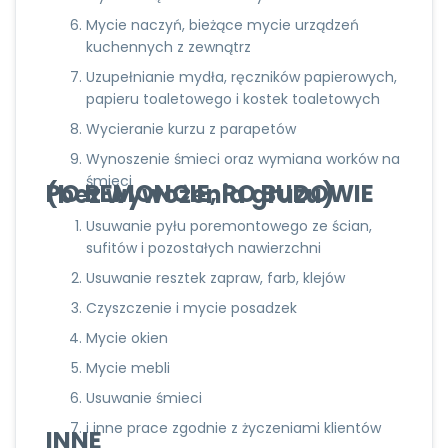
Mycie naczyń, bieżące mycie urządzeń
kuchennych z zewnątrz
Uzupełnianie mydła, ręczników papierowych,
papieru toaletowego i kostek toaletowych
Wycieranie kurzu z parapetów
Wynoszenie śmieci oraz wymiana worków na
śmieci
PO REMONCIE, PO BUDOWIE (bez wywożenia gruzu)
Usuwanie pyłu poremontowego ze ścian,
sufitów i pozostałych nawierzchni
Usuwanie resztek zapraw, farb, klejów
Czyszczenie i mycie posadzek
Mycie okien
Mycie mebli
Usuwanie śmieci
i inne prace zgodnie z życzeniami klientów
INNE